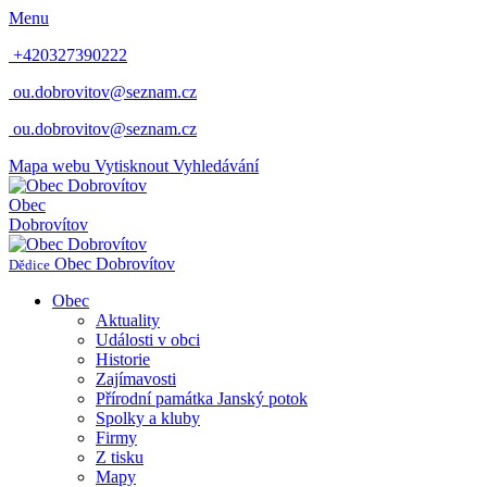
Menu
+420327390222
ou.dobrovitov@seznam.cz
ou.dobrovitov@seznam.cz
Mapa webu
Vytisknout
Vyhledávání
Obec
Dobrovítov
Obec
Dobrovítov
Dědice
Obec
Aktuality
Události v obci
Historie
Zajímavosti
Přírodní památka Janský potok
Spolky a kluby
Firmy
Z tisku
Mapy