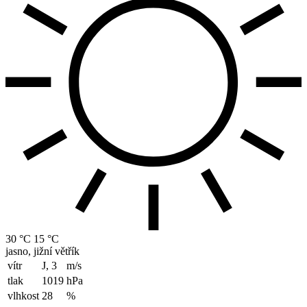
30 °C
15 °C
jasno, jižní větřík
vítr
J, 3
m/s
tlak
1019
hPa
vlhkost
28
%