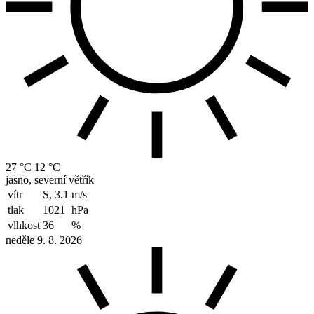
27 °C
12 °C
jasno, severní větřík
vítr
S, 3.1
m/s
tlak
1021
hPa
vlhkost
36
%
neděle 9. 8. 2026