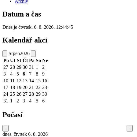
Archiv
Datum a čas
Dnes je
čtvrtek
,
6. 8. 2026
,
12:44:45
Kalendář akcí
Srpen
2026
Po
Út
St
Čt
Pá
So
Ne
27
28
29
30
31
1
2
3
4
5
6
7
8
9
10
11
12
13
14
15
16
17
18
19
20
21
22
23
24
25
26
27
28
29
30
31
1
2
3
4
5
6
Počasí
dnes, čtvrtek 6. 8. 2026