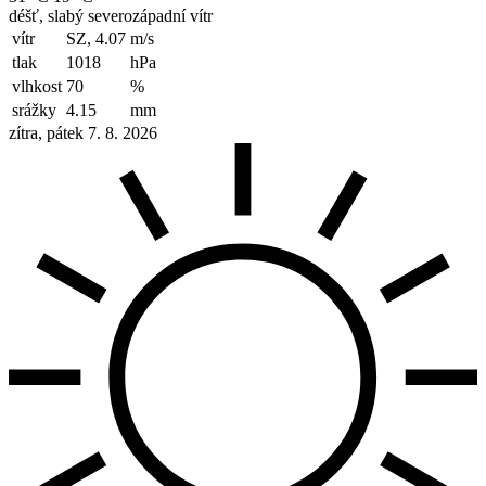
déšť, slabý severozápadní vítr
vítr
SZ, 4.07
m/s
tlak
1018
hPa
vlhkost
70
%
srážky
4.15
mm
zítra, pátek 7. 8. 2026