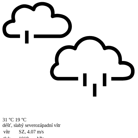
31 °C
19 °C
déšť, slabý severozápadní vítr
vítr
SZ, 4.07
m/s