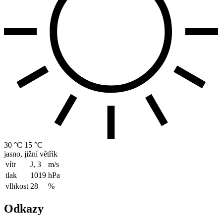
30 °C
15 °C
jasno, jižní větřík
vítr
J, 3
m/s
tlak
1019
hPa
vlhkost
28
%
Odkazy