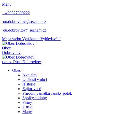
Menu
+420327390222
ou.dobrovitov@seznam.cz
ou.dobrovitov@seznam.cz
Mapa webu
Vytisknout
Vyhledávání
Obec
Dobrovítov
Obec
Dobrovítov
Dědice
Obec
Aktuality
Události v obci
Historie
Zajímavosti
Přírodní památka Janský potok
Spolky a kluby
Firmy
Z tisku
Mapy