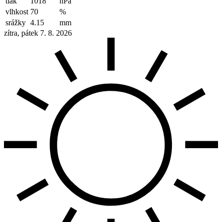
tlak
1018
hPa
vlhkost
70
%
srážky
4.15
mm
zítra, pátek 7. 8. 2026