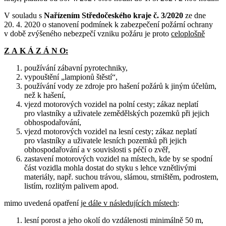
V souladu s
Nařízením
Středočeského kraje č. 3/2020
ze dne
20. 4. 2020 o stanovení podmínek k zabezpečení požární ochrany
v době zvýšeného nebezpečí vzniku požáru je proto
celoplošně
Z A K Á Z Á N O:
používání zábavní pyrotechniky,
vypouštění „lampionů štěstí“,
používání vody ze zdroje pro hašení požárů k jiným účelům,
než k hašení,
vjezd motorových vozidel na polní cesty; zákaz neplatí
pro vlastníky a uživatele zemědělských pozemků při jejich
obhospodařování,
vjezd motorových vozidel na lesní cesty; zákaz neplatí
pro vlastníky a uživatele lesních pozemků při jejich
obhospodařování a v souvislosti s péčí o zvěř,
zastavení motorových vozidel na místech, kde by se spodní
část vozidla mohla dostat do styku s lehce vznětlivými
materiály, např. suchou trávou, slámou, strništěm, podrostem,
listím, rozlitým palivem apod.
mimo uvedená opatření
je dále v následujících místech
:
lesní porost a jeho okolí do vzdálenosti minimálně 50 m,