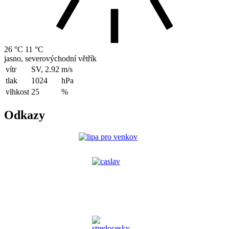
26 °C
11 °C
jasno, severovýchodní větřík
vítr
SV, 2.92
m/s
tlak
1024
hPa
vlhkost
25
%
Odkazy