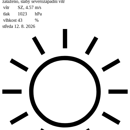
zataženo, slabý severozápadní vítr
vítr
SZ, 4.57
m/s
tlak
1023
hPa
vlhkost
43
%
středa 12. 8. 2026