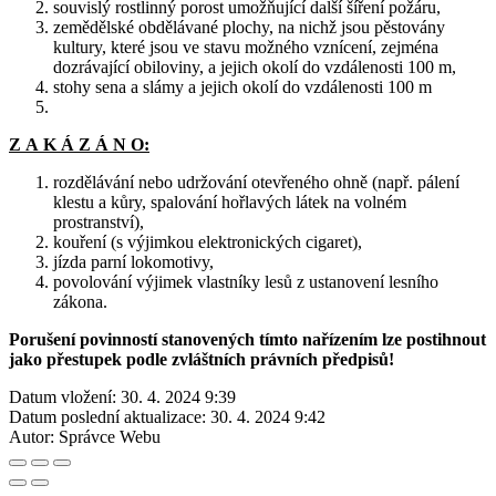
souvislý rostlinný porost umožňující další šíření požáru,
zemědělské obdělávané plochy, na nichž jsou pěstovány
kultury, které jsou ve stavu možného vznícení, zejména
dozrávající obiloviny, a jejich okolí do vzdálenosti 100 m,
stohy sena a slámy a jejich okolí do vzdálenosti 100 m
Z A K Á Z Á N O:
rozdělávání nebo udržování otevřeného ohně (např. pálení
klestu a kůry, spalování hořlavých látek na volném
prostranství),
kouření (s výjimkou elektronických cigaret),
jízda parní lokomotivy,
povolování výjimek vlastníky lesů z ustanovení lesního
zákona.
Porušení povinností stanovených tímto nařízením lze postihnout
jako přestupek podle zvláštních právních předpisů!
Datum vložení:
30. 4. 2024 9:39
Datum poslední aktualizace:
30. 4. 2024 9:42
Autor:
Správce Webu