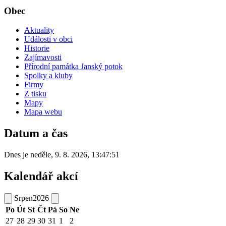
Obec
Aktuality
Události v obci
Historie
Zajímavosti
Přírodní památka Janský potok
Spolky a kluby
Firmy
Z tisku
Mapy
Mapa webu
Datum a čas
Dnes je
neděle
,
9. 8. 2026
,
13:47:51
Kalendář akcí
Srpen
2026
Po
Út
St
Čt
Pá
So
Ne
27
28
29
30
31
1
2