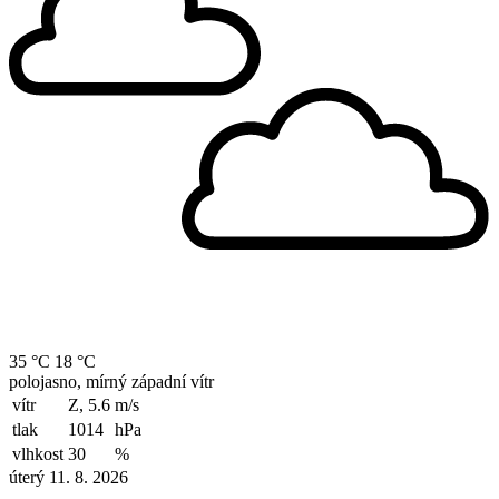
35 °C
18 °C
polojasno, mírný západní vítr
vítr
Z, 5.6
m/s
tlak
1014
hPa
vlhkost
30
%
úterý 11. 8. 2026