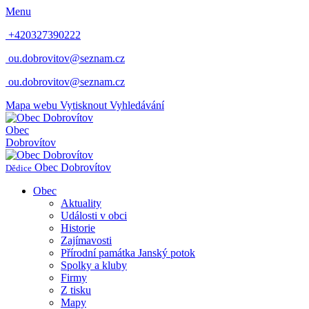
Menu
+420327390222
ou.dobrovitov@seznam.cz
ou.dobrovitov@seznam.cz
Mapa webu
Vytisknout
Vyhledávání
Obec
Dobrovítov
Obec
Dobrovítov
Dědice
Obec
Aktuality
Události v obci
Historie
Zajímavosti
Přírodní památka Janský potok
Spolky a kluby
Firmy
Z tisku
Mapy