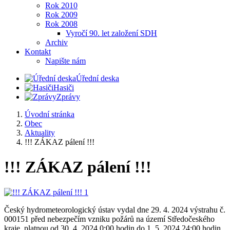
Rok 2010
Rok 2009
Rok 2008
Vyročí 90. let založení SDH
Archiv
Kontakt
Napište nám
Úřední deska
Hasiči
Zprávy
Úvodní stránka
Obec
Aktuality
!!! ZÁKAZ pálení !!!
!!! ZÁKAZ pálení !!!
Český hydrometeorologický ústav vydal dne 29. 4. 2024 výstrahu č.
000151 před nebezpečím vzniku požárů na území Středočeského
kraje, platnou od 30. 4. 2024 0:00 hodin do 1. 5. 2024 24:00 hodin.