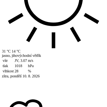
31 °C
14 °C
jasno, jihovýchodní větřík
vítr
JV, 3.07
m/s
tlak
1018
hPa
vlhkost
28
%
zítra, pondělí 10. 8. 2026